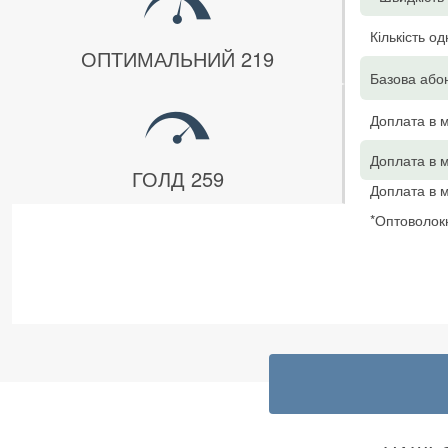
Кількість о
ОПТИМАЛЬНИЙ 219
Базова абон
Доплата в м
Доплата в м
ГОЛД 259
Доплата в м
*Оптоволо
Швидкість У
* ТурбоВсес