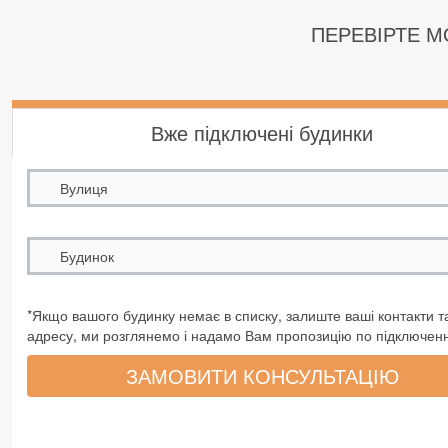
* ТурбоВсес
ПЕРЕВІРТЕ 
* Швидкість
Кількість о
Вже підключені будинки
Базова абон
Доплата в м
Вулиця
Доплата в м
Доплата в м
Будинок
*Оптоволо
*Якщо вашого будинку немає в списку, залиште ваші контакти т
адресу, ми розглянемо і надамо Вам пропозицію по підключен
ЗАМОВИТИ КОНСУЛЬТАЦІЮ