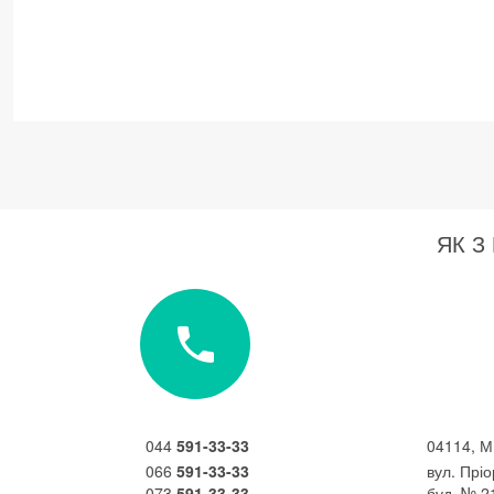
ЯК З
044
591-33-33
04114, М
066
591-33-33
вул. Прі
073
591-33-33
буд. № 2