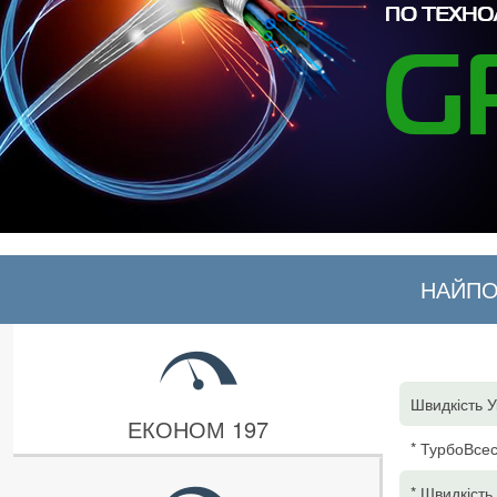
НАЙПО
Швидкість У
ЕКОНОМ 197
* ТурбоВсес
* Швидкість