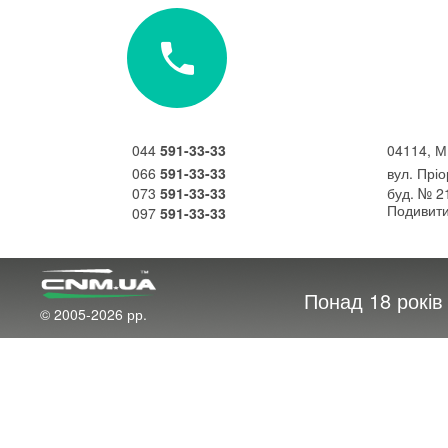
044
591-33-33
04114, М
066
591-33-33
вул. Прі
073
591-33-33
буд. № 2
Подивити
097
591-33-33
Понад 18 рокі
© 2005-2026 рр.