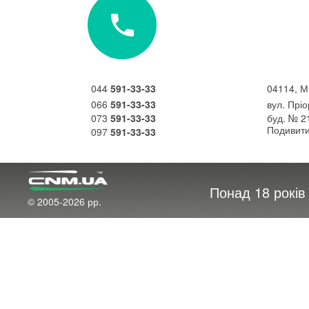
неприємність трапляється дуже недоречно.
Якщо зараз у Вас виникли складнощі у роботі із комп'ю
технікою, не зволікайте та телефонуйте: наші спеціалісти шв
якісно допоможуть вам
044
591-33-33
04114, М
066
591-33-33
вул. Прі
073
591-33-33
буд. № 2
Подивити
097
591-33-33
ДЕТАЛІ
Понад 18 рокі
© 2005-2026 рр.