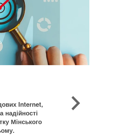
ових Internet,
а надійності
итку Мінського
ьому.