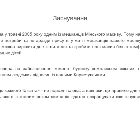
Заснування
 у травні 2005 року одним із мешканців Мінського масиву. Тому 
аме потреби та негаразди присутні у житті мешканців нашого маси
к можна вирішити де-які питання та зробити наш масив більш ком
аших дітей.
авлена на забезпечення кожного будинку комплексом якісних, 
енням людських відносин із нашими Користувачами.
до кожного Клієнта» - не порожні слова, а навпаки, це правило для
ь якого з кожним роком компанія здатна покращувати вже існуюче