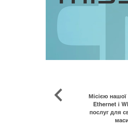
Місією нашої 
Ethernet і 
послуг для св
маси