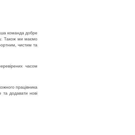
наша команда добре
ву. Також ми маємо
фортним, чистим та
перевірених часом
 кожного працівника
 та додавати нові