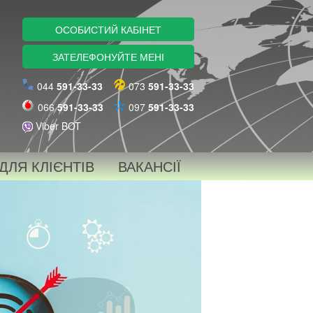
ОСОБИСТИЙ КАБІНЕТ
ЗАТЕЛЕФОНУЙТЕ МЕНІ
044
591-33-33
073
591-33-33
066
591-33-33
097
591-33-33
Viber BOT
ДЛЯ КЛІЄНТІВ
ВАКАНСІЇ