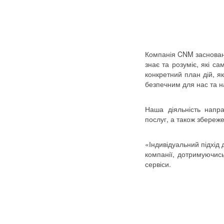
Компанія CNM заснована
знає та розуміє, які с
конкретний план дій, я
безпечним для нас та н
Наша діяльність напр
послуг, а також збереж
«Індивідуальний підхід 
компанії, дотримуючис
сервіси.