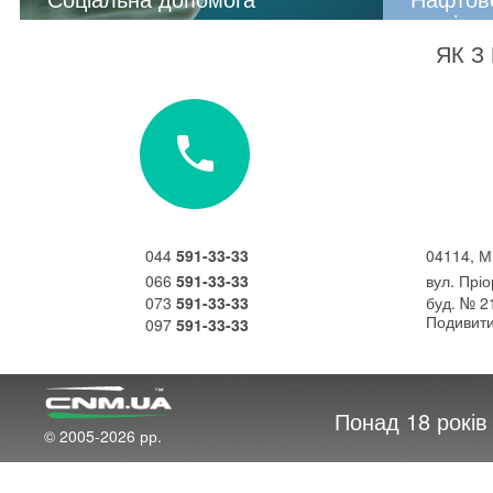
таксі
ЯК З
Покращити становище, у якому живемо, ми
можемо багатьма шляхами.
З 2014роки 
профінансо
У компаніїї CNM запроваджений принцип
Ембарнго Такс
лояльного відношення до незахищенних
верств населенняі надання їм додаткових
Вже тоді ми
пільг на користування послугами...
напрямку як
Світу в цілом
044
591-33-33
04114, М
«Кращий спосіб віднайти себе —
розчинитися у служінні іншим» (Махатма
066
591-33-33
вул. Прі
Ганді).
073
591-33-33
буд. № 2
Подивити
097
591-33-33
Понад 18 рокі
© 2005-2026 рр.