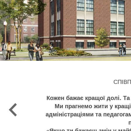
СПІВ
Кожен бажає кращої долі. Та
Ми прагнемо жити у кращій
адміністраціями та педагога
«Якщо ти бажаєш змін у май